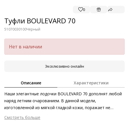
0
Туфли BOULEVARD 70
51070030100
Чёрный
Нет в наличии
Эксклюзивно онлайн
Описание
Характеристики
Наши элегантные лодочки BOULEVARD 70 дополнят любой
наряд летним очарованием. В данной модели,
изготовленной из мягкой гладкой кожи, поражает не
только женственный силуэт, но и превосходный комфорт.
Смотреть больше
Классические туфли на шпильке можно комбинировать с
Внешний материал
Гладкая кожа
женственными образами и деловыми костюмами, однако