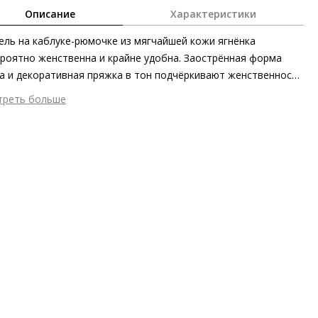
Описание
Характеристики
ль на каблуке-рюмочке из мягчайшей кожи ягнёнка
роятно женственна и крайне удобна. Заострённая форма
а и декоративная пряжка в тон подчёркивают женственность
эта. Благодаря приятной высоте каблука туфли SCARLET
треть больше
менимы при создании женственных образов – как в офисе,
шний материал
Гладкая кожа
и за его пределами. Обратите внимание: при производстве
тренний материал
Натуральная кожа
 использована кожа премиального качества, полученная
ериал
Изысканная кожа ягнёнка первоклассного качества с
ными методами на экологически безопасном производстве.
овым финишем
ериал подошвы
Синтетический полимер
ота каблука
55 мм
 каблука
Шпилька
ма мыса
Заострённый
 застежки
Без застёжки
т фурнитуры
Белый
ота об окружающей среде
Материалы подкладки и
дных стелек отмечены сертификатами Leather Working Group,