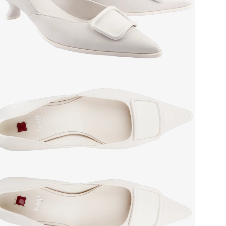
мате
Grou
Сез
Стр
Тем