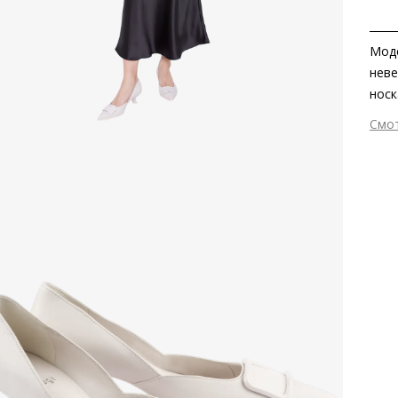
Моде
неве
носк
силу
Смо
неза
Вне
так 
Вну
была
Мат
этич
мат
Мат
Выс
Тип
Фор
Вид
Цве
Заб
вкла