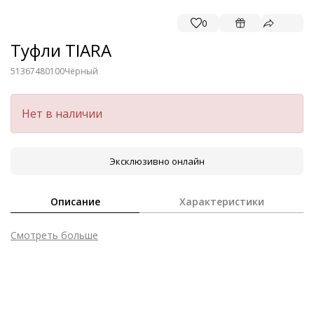
0
Туфли TIARA
51367480100
Чёрный
Нет в наличии
Эксклюзивно онлайн
Описание
Характеристики
Смотреть больше
Внешний материал
Лаковая кожа
Внутренний материал
Натуральная кожа
Материал подошвы
Синтетический полимер
Высота каблука
70 мм