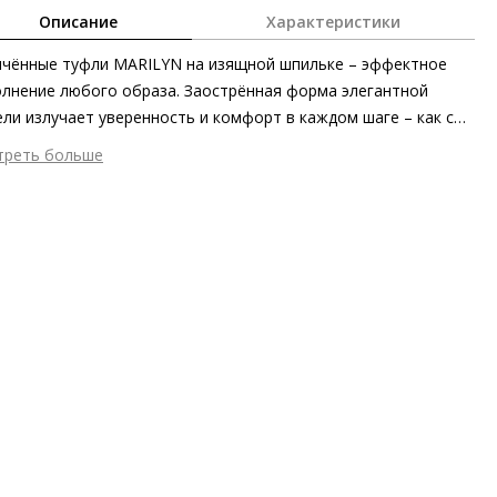
Описание
Характеристики
чённые туфли MARILYN на изящной шпильке – эффектное
лнение любого образа. Заострённая форма элегантной
ли излучает уверенность и комфорт в каждом шаге – как с
твенными летними платьями, так и с лаконичными деловыми
треть больше
дами. Невероятно мягкая и податливая кожа, изготовленная
шний материал
Гладкая кожа
ными методами на экологически безопасном производстве,
тренний материал
Натуральная кожа
ает лёгкими глянцевыми переливами. Резиновая вставка
ериал
Крайне мягкая кожа ягнёнка с глянцевым финишем
лняет кожаную подошву, делая эту пару более устойчивой к
ериал подошвы
Кожаная подошва с изысканной отделкой и
ьжению.
новой вставкой
ота каблука
80 мм
 каблука
Шпилька
ма мыса
Заострённый
 застежки
Без застёжки
ота об окружающей среде
Материалы подкладки и
дных стелек отмечены сертификатами Leather Working Group,
риал верха отмечен золотым сертификатом Leather Working