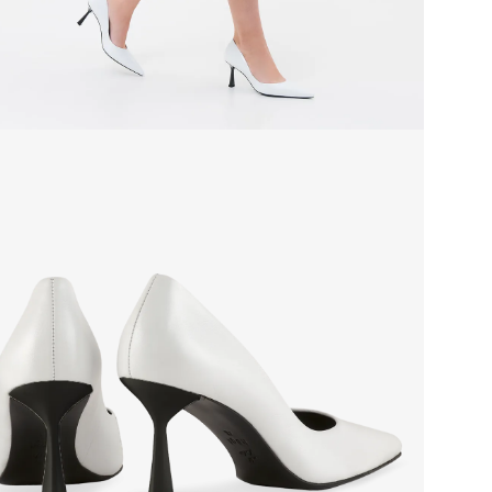
Grou
Стр