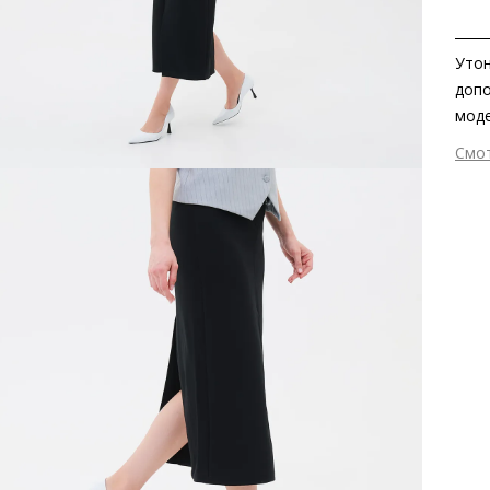
Утон
допо
моде
женс
Смо
наря
Вне
этич
Вну
мерц
Мат
допо
Мат
скол
рези
Выс
Тип
Фор
Вид
Заб
вкла
мате