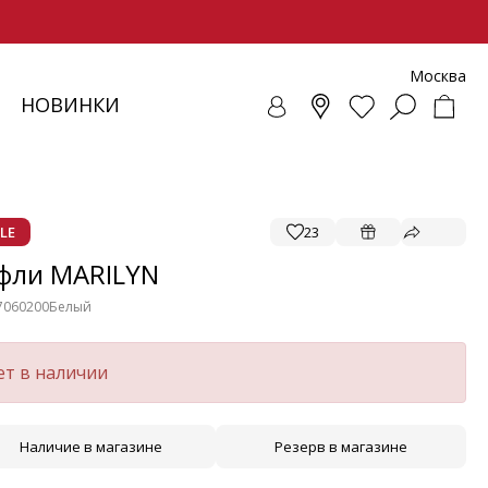
Москва
НОВИНКИ
СОВКИ
ЕНЧИ
СУАРЫ
ОЛЛЕКЦИЯ
ЛОФЕРЫ
РЕМНИ
ВЕТРОВКИ
SALE - ОБУВЬ
ЛЕТНИЕ МОДЕЛИ
БАЛЕТКИ И ЛОФЕРЫ
LE
23
фли MARILYN
7060200
Белый
ет в наличии
Наличие в магазине
Резерв в магазине