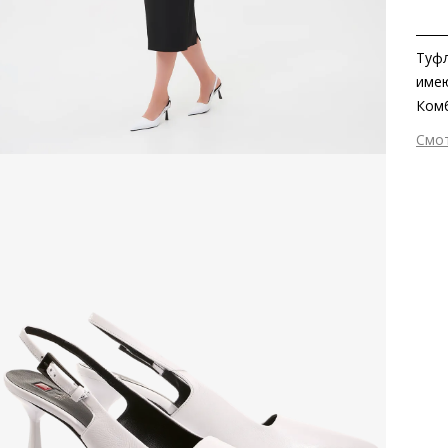
Туфл
имею
Комб
повс
Смо
Утон
Вне
стил
Вну
поду
Мат
ком
Мат
рези
Выс
Тип
Фор
Вид
Заб
вкла
мате