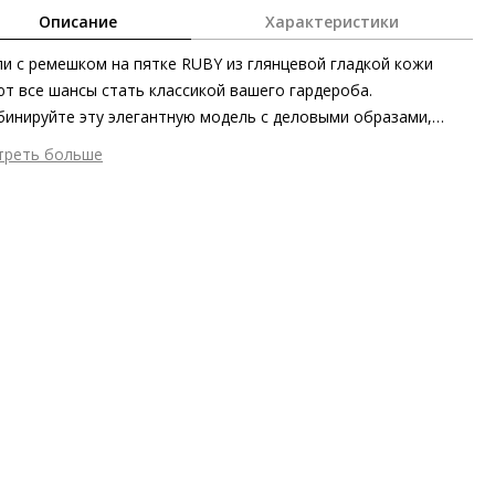
Описание
Характеристики
и с ремешком на пятке RUBY из глянцевой гладкой кожи
т все шансы стать классикой вашего гардероба.
инируйте эту элегантную модель с деловыми образами,
едневными нарядами или более праздничными ансамблями.
треть больше
чённая шпилька и заострённый силуэт выступают в качестве
шний материал
Гладкая кожа
ьных акцентов, а «дышащая» кожаная подкладка и мягкая
тренний материал
Натуральная кожа
шечка в передней части заботятся о максимальном уровне
ериал
Крайне мягкая кожа ягнёнка с глянцевым финишем
форта.
ериал подошвы
Кожаная подошва с изысканной отделкой и
новой вставкой
ота каблука
80 мм
 каблука
Шпилька
ма мыса
Заострённый
 застежки
Пряжка
ота об окружающей среде
Материалы подкладки и
дных стелек отмечены сертификатами Leather Working Group,
риал верха отмечен золотым сертификатом Leather Working