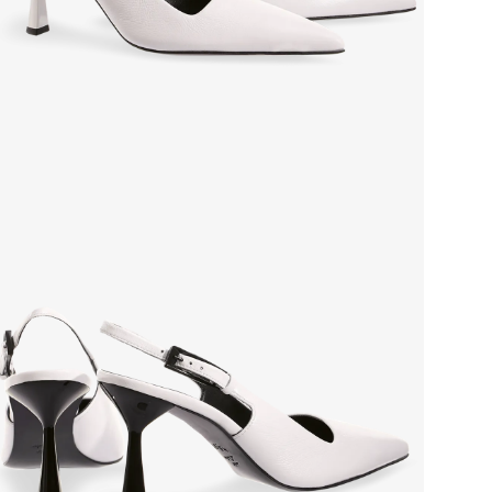
Grou
Стр