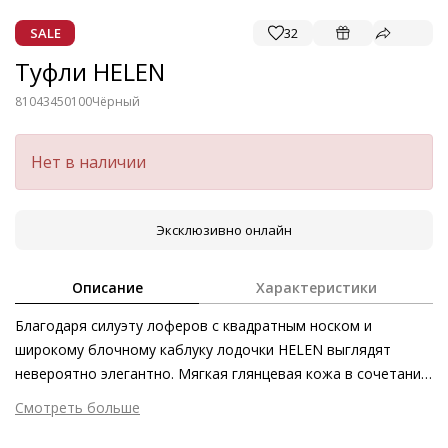
SALE
32
Туфли HELEN
81043450100
Чёрный
Нет в наличии
Эксклюзивно онлайн
Описание
Характеристики
Благодаря силуэту лоферов с квадратным носком и
широкому блочному каблуку лодочки HELEN выглядят
невероятно элегантно. Мягкая глянцевая кожа в сочетании
с декоративной лентой обращают на себя внимание.
Смотреть больше
Приятный комфорт, характерный для изделий Högl,
Внешний материал
Лаковая кожа
обеспечивает мягкая кожаная подкладка. Монохромный