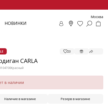
Москва
НОВИНКИ
СОВКИ
ЕНЧИ
СУАРЫ
ОЛЛЕКЦИЯ
ЛОФЕРЫ
РЕМНИ
ВЕТРОВКИ
SALE - ОБУВЬ
ЛЕТНИЕ МОДЕЛИ
БАЛЕТКИ И ЛОФЕРЫ
LE
23
рдиган CARLA
0104700
Красный
ет в наличии
Наличие в магазине
Резерв в магазине