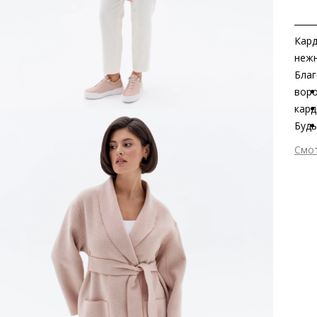
Кард
нежн
Благ
воро
кард
Будь
вне 
Смо
любо
Вне
Вну
Мат
Вид
Сез
Стр