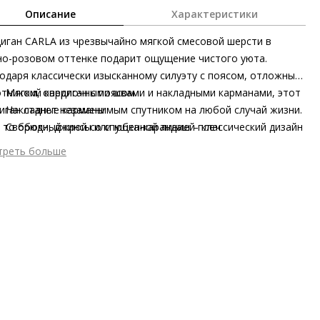
Описание
Характеристики
иган CARLA из чрезвычайно мягкой смесовой шерсти в
о-розовом оттенке подарит ощущение чистого уюта.
одаря классически изысканному силуэту с поясом, отложным
тником, оверлочными швами и накладными карманами, этот
Мягкий кардиган с поясом
иган станет незаменимым спутником на любой случай жизни.
Накладные карманы
 то брюки, джинсы или юбка-карандаш – классический дизайн
Свободный крой со спущенной линией плеч
времени и трендов подчеркнёт мягкость и утончённость
Сделано в Италии
треть больше
го образа, особенно в межсезонье.
шний материал
Смесовая шерсть
тренний материал
Без подкладки
ериал
Шерсть
 застежки
Без застёжки
он
Весна/лето
ана изготовления
Италия