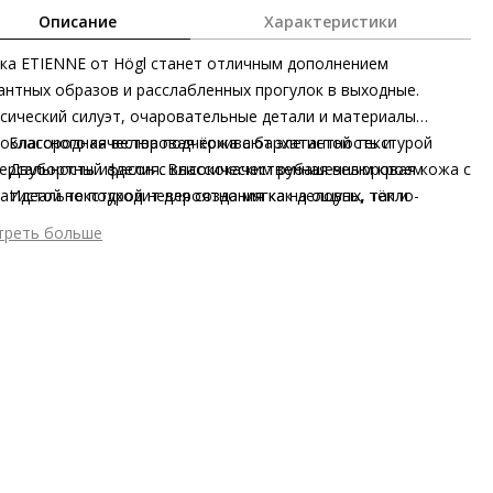
Описание
Характеристики
ка ETIENNE от Högl станет отличным дополнением
антных образов и расслабленных прогулок в выходные.
сический силуэт, очаровательные детали и материалы
оклассного качества подчёркивают элегантность и
Благородная велюровая кожа с бархатистой текстурой
ерсальность изделия. Высококачественная велюровая кожа с
Двубортный фасон с классическим рубашечным кроем
атистой текстурой невероятно мягка на ощупь, тёпло-
Идеально подходит для создания как деловых, так и
чневый оттенок вдохновлён осенними лесными пейзажами.
расслабленных повседневных образов
треть больше
ной ряд пуговиц и рубашечный крой выступают в качестве
шний материал
Велюровая кожа
зительных акцентов. Сделанная в Италии куртка станет
тренний материал
Текстиль
расной инвестицией, которая прослужит вам долгие годы.
ериал
Тонко отшлифованная козья кожа с бархатистой
онично дополнят образ наша сумка RILEY и балетки
ерхностью
ETTE.
 застежки
Пуговицы
он
Осень/зима
ана изготовления
Индия
бенности
Невероятная мягкая текстура