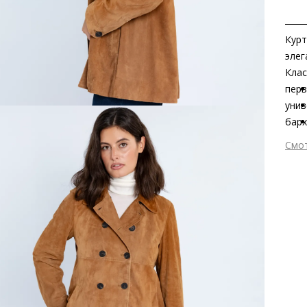
Курт
элег
Клас
перв
унив
барх
кори
Смо
Двой
Вне
выра
Вну
прек
Мат
Гарм
пов
JULI
Вид
Сез
Стр
Осо