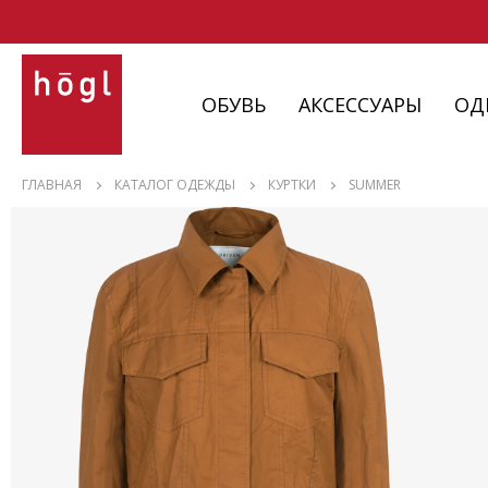
ОБУВЬ
АКСЕССУАРЫ
ОД
ОБУВЬ
ГЛАВНАЯ
КАТАЛОГ ОДЕЖДЫ
КУРТКИ
SUMMER
АКСЕССУАРЫ
ОДЕЖДА
ИЗДЕЛИЯ
С НЮАНСАМИ