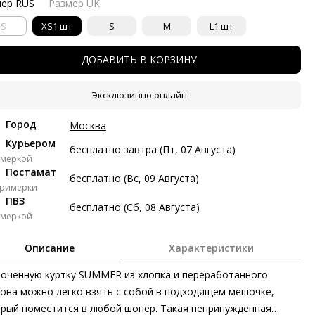
мер RUS
Размер UK
тями с Яндекс Сплит
XS
XS
1 шт
S
M
L
1 шт
косрочный Сплит с разбивкой платежей на 2 месяца. Без
тых платежей.
ДОБАВИТЬ В КОРЗИНУ
Платёж от 2 472 рублей в месяц
Эксклюзивно онлайн
 472 ₽ сейчас
Город
Москва
Курьером
авг
20 авг
3 сен
17 сен
бесплатно завтра (Пт, 07 Августа)
имеркой
472 ₽
2 472 ₽
2 472 ₽
2 474 ₽
Постамат
бесплатно (Вс, 09 Августа)
примерки
з переплат
ПВЗ
бесплатно (Сб, 08 Августа)
имеркой
ями
Описание
Характеристики
делите стоимость покупки
оченную куртку SUMMER из хлопка и переработанного
атите сейчас только часть, а оставшееся будем списывать
ые две недели
она можно легко взять с собой в подходящем мешочке,
рый поместится в любой шопер. Такая непринуждённая