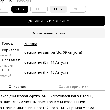
мер RUS
Размер UK
тями с Яндекс Сплит
S
S
1 шт
M
L
1 шт
XL
косрочный Сплит с разбивкой платежей на 2 месяца. Без
тых платежей.
ДОБАВИТЬ В КОРЗИНУ
Платёж от 6 122 рублей в месяц
Эксклюзивно онлайн
 122 ₽ сейчас
Город
Москва
Курьером
авг
22 авг
5 сен
19 сен
бесплатно завтра (Вс, 09 Августа)
имеркой
122 ₽
6 122 ₽
6 122 ₽
6 124 ₽
Постамат
бесплатно (Вт, 11 Августа)
примерки
з переплат
ПВЗ
бесплатно (Пн, 10 Августа)
имеркой
ями
Описание
Характеристики
делите стоимость покупки
ткая джинсовая куртка JANE, изготовленная в Италии,
атите сейчас только часть, а оставшееся будем списывать
ые две недели
атляет своим чистым силуэтом и универсальными
антами стилизации. Простой воротник и прямая форма