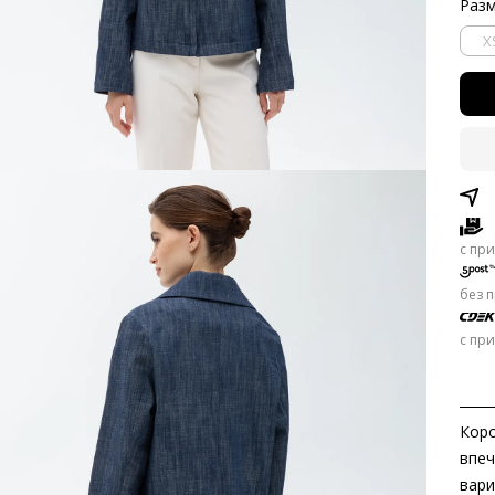
Раз
Час
X
Крат
скры
6
8 
c пр
6 
без 
Бе
с пр
Дол
Раз
Коро
Запл
кажд
впеч
вари