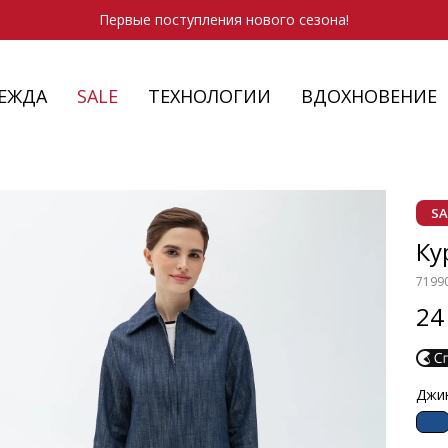
Первые поступления нового сезона!
ЕЖДА
SALE
ТЕХНОЛОГИИ
ВДОХНОВЕНИЕ
ТУФЛИ
ПЛАТКИ
КАРДИГАНЫ
SALE - ОДЕЖДА
ОСЕННЯЯ КОЛЛЕКЦИЯ 2026
КЕДЫ И КРОССОВКИ
КЕДЫ И КРОС
СУМКИ
ПАЛЬТО И ТР
SALE - АКСЕС
СВАДЕБНАЯ К
ТУФЛИ
SA
Ку
7199
24
Джи
Расч
расс