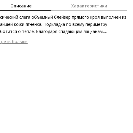
Описание
Характеристики
сический слега объёмный блейзер прямого кроя выполнен из
айшей кожи ягнёнка. Подкладка по всему периметру
ботится о тепле. Благодаря спадающим лацканам,
пущенным пуговицам и прорезным карманам этот
треть больше
сический на первый взгляд предмет гардероба можно
шний материал
Гладкая кожа
енивать как современную инвестицию, которая останется с
тренний материал
Текстиль
 надолго. Благодаря первоклассной выделке кожи этот
 застежки
Кнопки
зер можно носить в абсолютно любое время года, снова и
он
Осень/зима
а создавая великолепные стильные образы с его участием.
ана изготовления
Тунис
а
HÖGL STUDIO