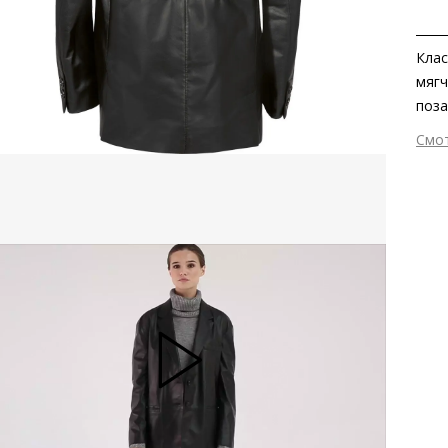
Клас
мягч
поза
прис
Смо
клас
Вне
расц
Вну
вами
Вид
блей
Сез
снов
Стр
Тем