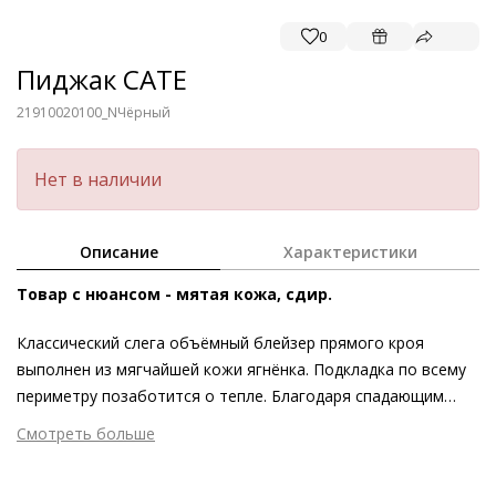
0
Пиджак CATE
21910020100_N
Чёрный
Нет в наличии
Описание
Характеристики
Товар с нюансом - мятая кожа, сдир.
Классический слега объёмный блейзер прямого кроя
выполнен из мягчайшей кожи ягнёнка. Подкладка по всему
периметру позаботится о тепле. Благодаря спадающим
лацканам, приспущенным пуговицам и прорезным карманам
Смотреть больше
этот классический на первый взгляд предмет гардероба
Внешний материал
Гладкая кожа
можно расценивать как современную инвестицию, которая
Внутренний материал
Текстиль