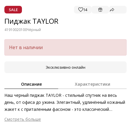
SALE
14
Пиджак TAYLOR
41910020100
Чёрный
Нет в наличии
Эксклюзивно онлайн
Описание
Характеристики
Наш черный пиджак TAYLOR - стильный спутник на весь
день, от офиса до ужина. Элегантный, удлинённый кожаный
жакет к с приталенным фасоном - это классический
предмет современного гардероба, который станет
Смотреть больше
незаменимым дополнением ко многим образам.
Внешний материал
Гладкая кожа
Однобортный силуэт, широкие лацканы и накладные