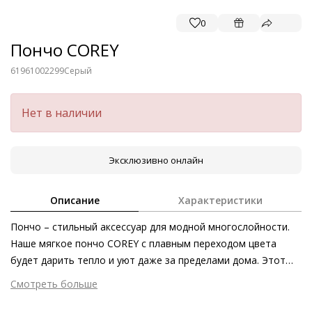
0
Пончо COREY
61961002299
Серый
Нет в наличии
Эксклюзивно онлайн
Описание
Характеристики
Пончо – стильный аксессуар для модной многослойности.
Наше мягкое пончо COREY с плавным переходом цвета
будет дарить тепло и уют даже за пределами дома. Этот
аксессуар поистине универсален – ведь его можно носить с
Смотреть больше
любым нарядом. Особенно гармонично наше пончо
Внешний материал
Шерсть
смотрится в сочетании с челси или ковбойскими сапогами в