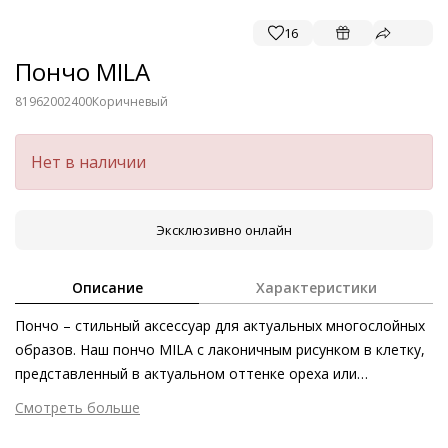
16
Пончо MILA
81962002400
Коричневый
Нет в наличии
Эксклюзивно онлайн
Описание
Характеристики
Пончо – стильный аксессуар для актуальных многослойных
образов. Наш пончо MILA с лаконичным рисунком в клетку,
представленный в актуальном оттенке ореха или
классическом чёрном цвете, приглашает уютно провести
Смотреть больше
время в любой обстановке. Невероятная мягкость
Внешний материал
Смесовая шерсть
возможна благодаря смеси шерсти и кашемира