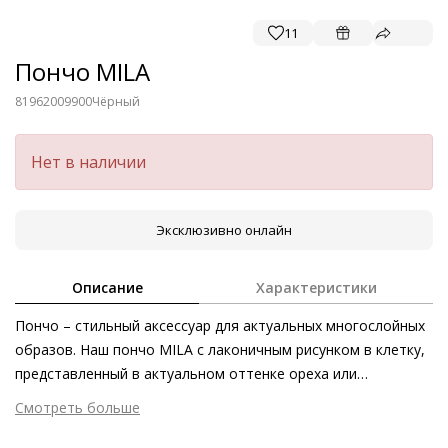
11
Пончо MILA
81962009900
Чёрный
Нет в наличии
Эксклюзивно онлайн
Описание
Характеристики
Пончо – стильный аксессуар для актуальных многослойных
образов. Наш пончо MILA с лаконичным рисунком в клетку,
представленный в актуальном оттенке ореха или
классическом чёрном цвете, приглашает уютно провести
Смотреть больше
время в любой обстановке. Невероятная мягкость
Внешний материал
Смесовая шерсть
возможна благодаря смеси шерсти и кашемира