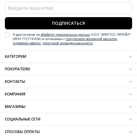
ПОДПИСАТЬСЯ
Я даю согласие на
обработку персональных данных
ООО "АРИСТОС РИТЕЙЛ"
(ИНН 7727741036) и соглашаюсь с
получением рекламной рассылки
,
условиями оферты
,
политикой конфиденциальности
.
КАТЕГОРИИ
Новинки обуви
ПОКУПАТЕЛЮ
Новинки одежды
Новинки аксессуаров
Блог
КОНТАКТЫ
Обувь
Доставка
Одежда
Резерв
+7 (800) 600-97-76
КОМПАНИЯ
Аксессуары
Оплата
Контактная информация
Вдохновение
Обмен и возврат
О компании
МАГАЗИНЫ
Технологии
Вопрос-ответ
Карта сайта
SALE
Таблица размеров
Франшиза
Найти магазин
СОЦИАЛЬНЫЕ СЕТИ
Защита информации
Карьера
B2B портал
СПОСОБЫ ОПЛАТЫ