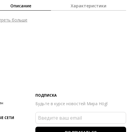
Описание
Характеристики
треть больше
шний материал
Гладкая кожа
стительность
Смартфон до 6,7''
т фурнитуры
Золотистый
мер аксессуара
27 x 4 x 15 см
он
Осень/зима
ана изготовления
Китай
ПОДПИСКА
ин
Будьте в курсе новостей Мира Högl
Е СЕТИ