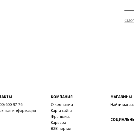
Смо
Вне
Вме
Цве
Раз
Сез
Стр
ТАКТЫ
КОМПАНИЯ
МАГАЗИНЫ
00) 600-97-76
О компании
Найти магаз
актная информация
Карта сайта
Франшиза
СОЦИАЛЬНЫ
Карьера
B2B портал