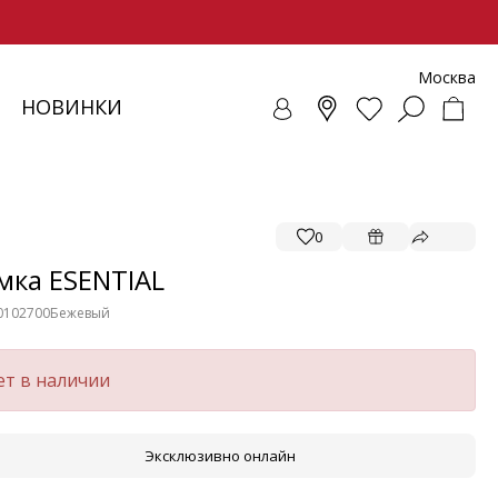
Москва
НОВИНКИ
СОВКИ
ЕНЧИ
СУАРЫ
ОЛЛЕКЦИЯ
ЛОФЕРЫ
РЕМНИ
ВЕТРОВКИ
SALE - ОБУВЬ
ЛЕТНИЕ МОДЕЛИ
БАЛЕТКИ И ЛОФЕРЫ
0
мка ESENTIAL
0102700
Бежевый
ет в наличии
Эксклюзивно онлайн