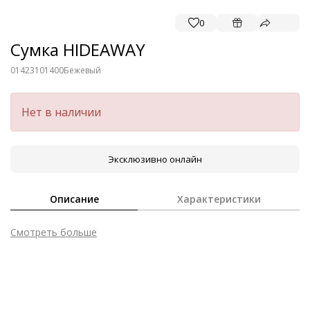
0
Сумка HIDEAWAY
01423101400
Бежевый
Нет в наличии
Эксклюзивно онлайн
Описание
Характеристики
Смотреть больше
Внешний материал
Гладкая кожа
Материал
Очень мягкая, крупнозернистая кожа телёнка
Размер аксессуара
35 x 27 x 17 см
Забота об окружающей среде
Материал верха отмечен