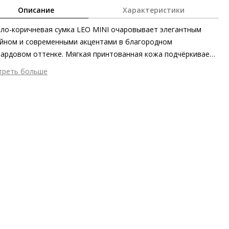
Описание
Характеристики
ло-коричневая сумка LEO MINI очаровывает элегантным
йном и современными акцентами в благородном
ардовом оттенке. Мягкая принтованная кожа подчёркивает
канность модели. Несмотря на компактный формат в сумке
треть больше
ётся место для смартфона и мелочей, а встроенный карман
шний материал
Принтованная кожа
карточек позаботится о порядке. Миниатюрная сумка Högl
ериал
Кожа козы с изысканным бархатистым финишем и
тично застёгивается на кнопку. Изящный кожаный ремешок
пардовым принтом
ращает изделие в многогранный аксессуар, который стильно
 застежки
Магнит
лнит любой образ.
стительность
Смартфон до 6,9''
мер аксессуара
11,5 x 2 x 21 см
он
Весна/лето
ана изготовления
Китай