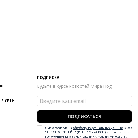
ПОДПИСКА
ин
Будьте в курсе новостей Мира Högl
Е СЕТИ
ПОДПИСАТЬСЯ
Я даю согласие на
обработку персональных данных
ООО
"АРИСТОС РИТЕЙЛ" (ИНН 7727741036) и соглашаюсь с
получением рекламной рассылки
,
условиями оферты
,