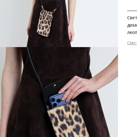
Свет
диза
леоп
изыс
Смо
найд
Вне
для 
Мат
прак
лео
прев
Вид
допо
Вме
Раз
Сез
Стр