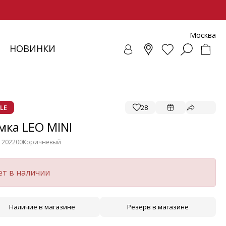
Москва
НОВИНКИ
СОВКИ
ЕНЧИ
СУАРЫ
ОЛЛЕКЦИЯ
ЛОФЕРЫ
РЕМНИ
ВЕТРОВКИ
SALE - ОБУВЬ
ЛЕТНИЕ МОДЕЛИ
БАЛЕТКИ И ЛОФЕРЫ
LE
28
мка LEO MINI
1202200
Коричневый
ет в наличии
Наличие в магазине
Резерв в магазине