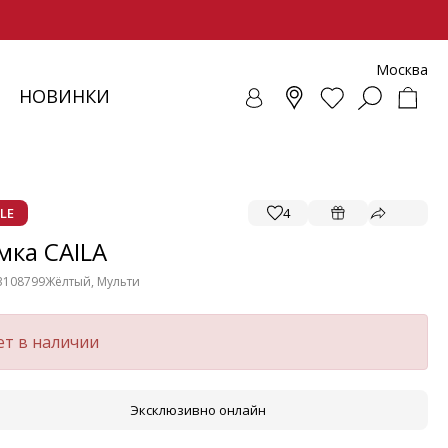
Москва
НОВИНКИ
СОВКИ
ЕНЧИ
СУАРЫ
ОЛЛЕКЦИЯ
ЛОФЕРЫ
РЕМНИ
ВЕТРОВКИ
SALE - ОБУВЬ
ЛЕТНИЕ МОДЕЛИ
БАЛЕТКИ И ЛОФЕРЫ
LE
4
мка CAILA
3108799
Жёлтый, Мульти
ет в наличии
Эксклюзивно онлайн