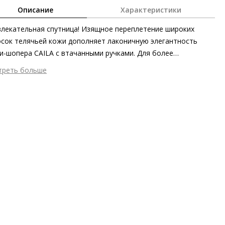
Описание
Характеристики
лекательная спутница! Изящное переплетение широких
сок телячьей кожи дополняет лаконичную элегантность
и-шопера CAILA с втачанными ручками. Для более
оничного завершения образа можно добавить к наряду
треть больше
ь с аналогичным плетением. Миниатюрный клатч на молнии,
шний материал
Гладкая кожа
рый предлагается в комплекте, позаботится о том, чтобы
тренний материал
Текстиль
самое важное было под надёжной защитой.
ериал
Изысканная кожа телёнка с глянцевым финишем
 застежки
Карабин
мер аксессуара
18 x 28 x 30 см
ота об окружающей среде
Сделано в ЕС, материал верха
чен сертификатом Leather Working Group
он
Весна/лето
ана изготовления
Венгрия
бенности
Экологичный продукт
а
ACCESSORIES