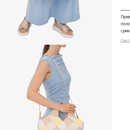
Прив
поло
сумк
гарм
Смо
обув
Вне
кото
Вну
всё 
Мат
Вид
Раз
Заб
отме
Сез
Стр
Осо
Тем