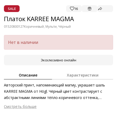
SALE
16
Платок KARREE MAGMA
01520800127
Коричневый, Мульти, Чёрный
Нет в наличии
Эксклюзивно онлайн
Описание
Характеристики
Авторский принт, напоминающий магму, украшает шаль
KARREE MAGMA от Högl. Чёрный цвет контрастирует с
абстрактными линиями тёпло-коричневого оттенка,
подчёркивая динамику рисунка. Помимо выразительного
Смотреть больше
принта аксессуар также покоряет материалом – 100% шёлк
Внешний материал
Шёлк
невероятно мягок и приятен на ощупь. Обёрнутая вокруг