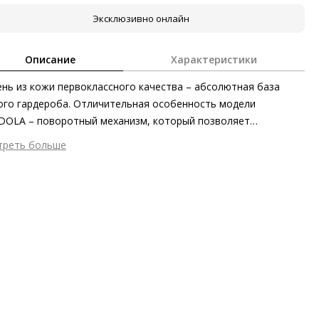
Эксклюзивно онлайн
Описание
Характеристики
нь из кожи первоклассного качества – абсолютная база
го гардероба. Отличительная особенность модели
OLA – поворотный механизм, который позволяет
динять два образа в одном эффектном изделии: с одной
треть больше
оны ремень чёрный, а с другой – синий. Изысканная
шний материал
Гладкая кожа
цевая отделка подчёркивает элегантность дизайна. Логотип
ериал
Элегантная телячья кожа с усиленной глянцевой
 украшает золотистую пряжку ремня, выразительно
елкой
растируя с тёмной кожей. С джинсами или на талии – такой
мер аксессуара
Ширина 3,4 см
ссуар неподвластен влиянию времени и трендов.
он
Осень/зима
ана изготовления
Китай
бенности
Двусторонний ремень, съёмная пряжка
печивает возможность самостоятельной регулировки длины