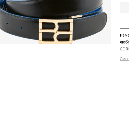
Реме
любо
CORD
объе
Смо
стор
Вне
глян
Мат
Högl
отд
конт
Раз
аксе
Сез
Стр
Осо
обес