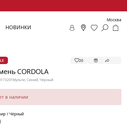
Москва
НОВИНКИ
СОВКИ
ЕНЧИ
СУАРЫ
ОЛЛЕКЦИЯ
ЛОФЕРЫ
РЕМНИ
ВЕТРОВКИ
SALE - ОБУВЬ
ЛЕТНИЕ МОДЕЛИ
БАЛЕТКИ И ЛОФЕРЫ
LE
20
мень CORDOLA
0173201
Мульти, Синий, Чёрный
ет в наличии
ир / Чёрный