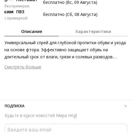
бесплатно (Вс, 09 Августа)
без примерки
6 авг
20 авг
3 сен
17 сен
ПВЗ
бесплатно (Сб, 08 Августа)
310 ₽
310 ₽
310 ₽
310 ₽
с примеркой
Без переплат
Описание
Характеристики
Универсальный спрей для глубокой пропитки обуви и ухода
Долями
на основе фтора. Эффективно защищает обувь на
Разделите стоимость покупки
длительный срок от влаги, грязи и солевых разводов.
Заплатите сейчас только часть, а оставшееся будем
Активирует цвет материала, защищает от выцветания.
Смотреть больше
списывать каждые две недели
Рекомендуется для первичной пропитки обуви перед
Размер аксессуара
200 мл
ноской. Подходит для гладкой кожи, замши, велюра, нубука,
Страна изготовления
Германия
текстиля и High-Tech материалов,в том числе Gore-Tex.
310 ₽ сейчас
ПОДПИСКА
Затем по 310 ₽ раз в 2 недели
Будьте в курсе новостей Мира Högl