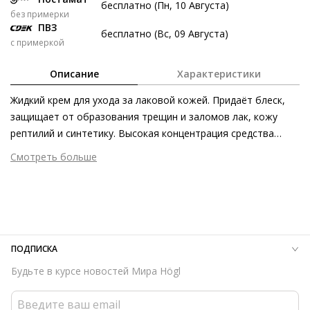
бесплатно (Пн, 10 Августа)
без примерки
7 авг
21 авг
4 сен
18 сен
ПВЗ
бесплатно (Вс, 09 Августа)
297 ₽
297 ₽
297 ₽
299 ₽
с примеркой
Без переплат
Описание
Характеристики
Жидкий крем для ухода за лаковой кожей. Придаёт блеск,
Долями
защищает от образования трещин и заломов лак, кожу
Разделите стоимость покупки
рептилий и синтетику. Высокая концентрация средства
Заплатите сейчас только часть, а оставшееся будем
делает его очень экономичным и эффективным.
Смотреть больше
списывать каждые две недели
Размер аксессуара
100 мл
Страна изготовления
Германия
297 ₽ сейчас
ПОДПИСКА
Затем по 297 ₽ раз в 2 недели
Будьте в курсе новостей Мира Högl