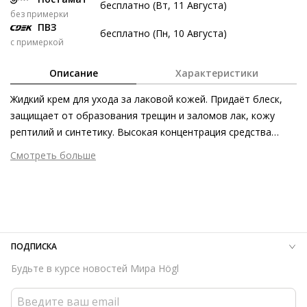
бесплатно (Вт, 11 Августа)
без примерки
8 авг
22 авг
5 сен
19 сен
ПВЗ
бесплатно (Пн, 10 Августа)
297 ₽
297 ₽
297 ₽
299 ₽
с примеркой
Без переплат
Описание
Характеристики
Жидкий крем для ухода за лаковой кожей. Придаёт блеск,
Долями
защищает от образования трещин и заломов лак, кожу
Разделите стоимость покупки
рептилий и синтетику. Высокая концентрация средства
Заплатите сейчас только часть, а оставшееся будем
делает его очень экономичным и эффективным.
Смотреть больше
списывать каждые две недели
Размер аксессуара
100 мл
Страна изготовления
Германия
297 ₽ сейчас
ПОДПИСКА
Затем по 297 ₽ раз в 2 недели
Будьте в курсе новостей Мира Högl