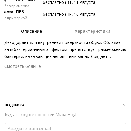
бесплатно (Вт, 11 Августа)
без примерки
8 авг
22 авг
5 сен
19 сен
ПВЗ
бесплатно (Пн, 10 Августа)
285 ₽
285 ₽
285 ₽
285 ₽
с примеркой
Без переплат
Описание
Характеристики
Дезодорант для внутренней поверхности обуви. Обладает
Долями
антибактериальным эффектом, препятствует размножению
Разделите стоимость покупки
бактерий, вызывающих неприятный запах. Создает
Заплатите сейчас только часть, а оставшееся будем
свежесть на весь день и способствует благоприятному
Смотреть больше
списывать каждые две недели
климату внутри обуви. Компактный флакон можно легко
Размер аксессуара
100 мл
переносить с собой.
Страна изготовления
Германия
285 ₽ сейчас
ПОДПИСКА
Затем по 285 ₽ раз в 2 недели
Будьте в курсе новостей Мира Högl