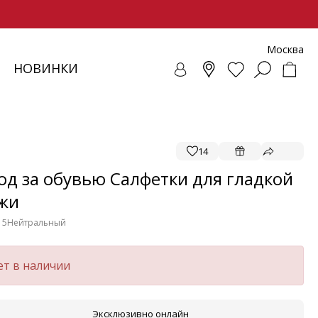
Москва
НОВИНКИ
СОВКИ
ЕНЧИ
СУАРЫ
ОЛЛЕКЦИЯ
ЛОФЕРЫ
РЕМНИ
ВЕТРОВКИ
SALE - ОБУВЬ
ЛЕТНИЕ МОДЕЛИ
БАЛЕТКИ И ЛОФЕРЫ
14
од за обувью Cалфетки для гладкой
жи
15
Нейтральный
ет в наличии
Эксклюзивно онлайн