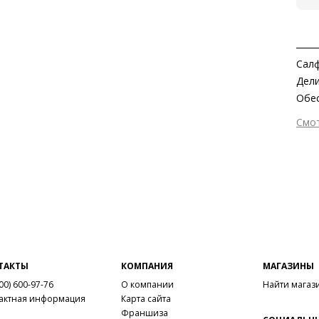
Салф
Дели
Обес
проп
Смо
Безо
Стр
хран
ТАКТЫ
КОМПАНИЯ
МАГАЗИНЫ
00) 600-97-76
О компании
Найти магаз
актная информация
Карта сайта
Франшиза