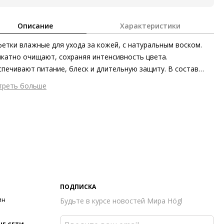
Описание
Характеристики
етки влажные для ухода за кожей, с натуральным воском.
катно очищают, сохраняя интенсивность цвета.
печивают питание, блеск и длительную защиту. В состав
итывающего лосьона входит натуральный карнаубский воск.
треть больше
пасны для кожи рук. Удобная упаковка для пересноски и
ана изготовления
Германия
ения.
ПОДПИСКА
ин
Будьте в курсе новостей Мира Högl