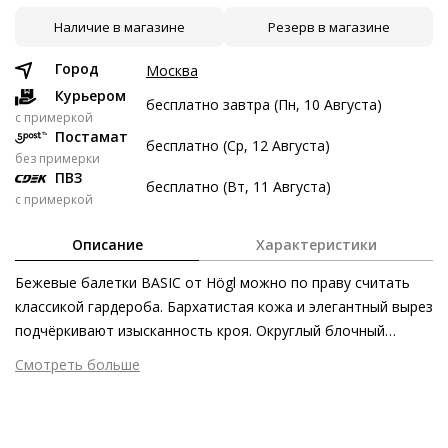
Наличие в магазине
Резерв в магазине
9 авг
23 авг
6 сен
20 сен
3 847 ₽
3 847 ₽
3 847 ₽
3 849 ₽
Город
Москва
Без переплат
Курьером
бесплатно завтра (Пн, 10 Августа)
c примеркой
Постамат
бесплатно (Ср, 12 Августа)
Долями
без примерки
ПВЗ
Разделите стоимость покупки
бесплатно (Вт, 11 Августа)
с примеркой
Заплатите сейчас только часть, а оставшееся будем
списывать каждые две недели
Описание
Характеристики
Бежевые балетки BASIC от Högl можно по праву считать
классикой гардероба. Бархатистая кожа и элегантный вырез
подчёркивают изысканность кроя. Округлый блочный
3 847 ₽ сейчас
каблук и слегка заострённая форма носка завершают
Смотреть больше
Затем по 3 847 ₽ раз в 2 недели
силуэт, а невероятно мягкая кожаная подкладка заботится
Внешний материал
Велюровая кожа
о первоклассном комфорте. Эти балетки с лёгкостью
Внутренний материал
Натуральная кожа
пронесут вас через самые насыщенные дни – в офисе, в
Материал
Кожа козы с изысканным вельветовым