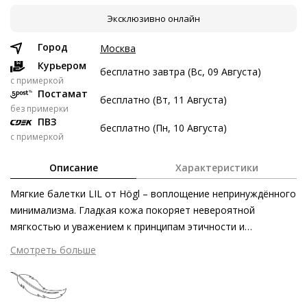
Эксклюзивно онлайн
8 авг
22 авг
5 сен
19 сен
3 447 ₽
3 447 ₽
3 447 ₽
3 449 ₽
Город
Москва
Без переплат
Курьером
бесплатно завтра (Вс, 09 Августа)
c примеркой
Постамат
бесплатно (Вт, 11 Августа)
Долями
без примерки
ПВЗ
Разделите стоимость покупки
бесплатно (Пн, 10 Августа)
с примеркой
Заплатите сейчас только часть, а оставшееся будем
списывать каждые две недели
Описание
Характеристики
Мягкие балетки LIL от Högl – воплощение непринуждённого
минимализма. Гладкая кожа покоряет невероятной
мягкостью и уважением к принципам этичности и
3 447 ₽ сейчас
экологичности. Благодаря лёгкой драпировке кожа
Смотреть больше
Затем по 3 447 ₽ раз в 2 недели
прекрасно облегает стопу. Эта женственная модель
изготовлена по уникальной технологии «сакетто»,
сочетающей в себе высочайшее мастерство ручной работы