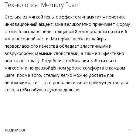
с современным уровнем комфорта. Ультралёгкая и гибкая
Технология: Memory Foam
конструкция позволяет модели адаптироваться к каждому
Подробнее о сервисе можно узнать на
dolyame.ru
вашему движению. О мягкости шага заботится воздушная
Стелька из мягкой пены с эффектом «памяти» – поистине
пена с эффектом «памяти». Лаконичные балетки станут
инновационный акцент. Она великолепно принимает форму
надёжными спутниками вашей повседневности – как в
стопы благодаря пене толщиной 8 мм в области пятки и 6
сочетании со свободными льняными брюками, так и в
мм в носочной части. Материал верха из лайкры
комбинации с пёстрым платьем средней длины.
первоклассного качества обладает эластичными и
воздухопроницаемыми свойствами, а также эффективно
впитывает влагу. Подобная комбинация заботится о
мягкости и непревзойдённом уровне комфорта в каждом
шаге. Кроме того, стельку легко можно достать при
необходимости — это дополнительное преимущество для
того, чтобы обувь служила дольше.
Внешний материал
Гладкая кожа
Внутренний материал
Натуральная кожа
Материал
Изысканная кожа ягнёнка первоклассного
качества с матовым финишем
Материал подошвы
Резиновая подошва с защитой от
ПОДПИСКА
скольжения