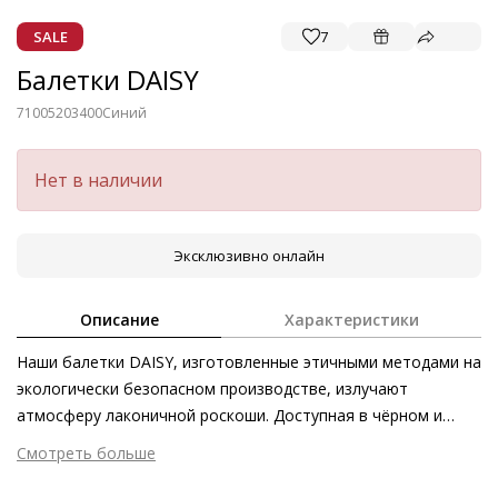
SALE
7
Балетки DAISY
71005203400
Синий
Нет в наличии
Эксклюзивно онлайн
Описание
Характеристики
Наши балетки DAISY, изготовленные этичными методами на
экологически безопасном производстве, излучают
атмосферу лаконичной роскоши. Доступная в чёрном и
белом цветах, а также в оттенках лайма и денима, эта
Смотреть больше
универсальная модель превосходно сочетается с большим
Внешний материал
Гладкая кожа
количеством нарядов – на неё можно положиться как днём,