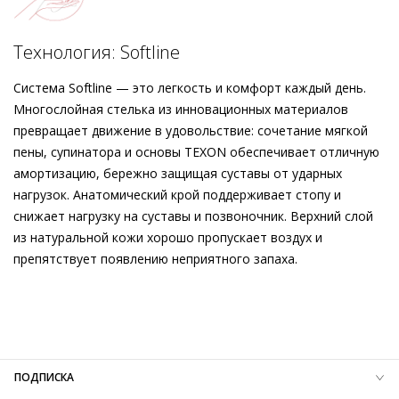
Подробнее о сервисе можно узнать на
dolyame.ru
Технология: Softline
Система Softline — это легкость и комфорт каждый день.
Многослойная стелька из инновационных материалов
превращает движение в удовольствие: сочетание мягкой
пены, супинатора и основы TEXON обеспечивает отличную
амортизацию, бережно защищая суставы от ударных
нагрузок. Анатомический крой поддерживает стопу и
снижает нагрузку на суставы и позвоночник. Верхний слой
из натуральной кожи хорошо пропускает воздух и
препятствует появлению неприятного запаха.
Внешний материал
Велюровая кожа
Внутренний материал
Натуральная кожа
Материал
Кожа козы с изысканным вельветовым
финишем
Материал подошвы
Резиновая подошва с защитой от
ПОДПИСКА
скольжения