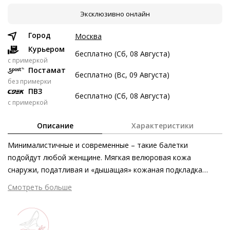
Эксклюзивно онлайн
6 авг
20 авг
3 сен
17 сен
3 672 ₽
3 672 ₽
3 672 ₽
3 674 ₽
Город
Москва
Без переплат
Курьером
бесплатно (Сб, 08 Августа)
c примеркой
Постамат
бесплатно (Вс, 09 Августа)
Долями
без примерки
ПВЗ
Разделите стоимость покупки
бесплатно (Сб, 08 Августа)
с примеркой
Заплатите сейчас только часть, а оставшееся будем
списывать каждые две недели
Описание
Характеристики
Минималистичные и современные – такие балетки
подойдут любой женщине. Мягкая велюровая кожа
снаружи, податливая и «дышащая» кожаная подкладка
3 672 ₽ сейчас
внутри – эта модель отличается безупречным качеством и
Смотреть больше
Затем по 3 672 ₽ раз в 2 недели
превосходным комфортом. Лучше всего такая пара
смотрится в комбинации с брюками и платьями длиной до
щиколотки.