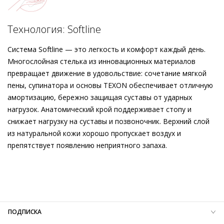
технологии Softline и стельке с дополнительной
амортизацией это не будет проблемой. О безупречной
Подробнее о сервисе можно узнать на
dolyame.ru
посадке позаботится анатомичный крой – лёгкий и
Технология: Softline
стильный.
Система Softline — это легкость и комфорт каждый день.
Многослойная стелька из инновационных материалов
превращает движение в удовольствие: сочетание мягкой
пены, супинатора и основы TEXON обеспечивает отличную
амортизацию, бережно защищая суставы от ударных
нагрузок. Анатомический крой поддерживает стопу и
снижает нагрузку на суставы и позвоночник. Верхний слой
из натуральной кожи хорошо пропускает воздух и
препятствует появлению неприятного запаха.
Внешний материал
Гладкая кожа
Внутренний материал
Натуральная кожа
Материал
Изысканная кожа ягнёнка первоклассного
качества с матовым финишем
Материал подошвы
Резиновая подошва с защитой от
ПОДПИСКА
скольжения