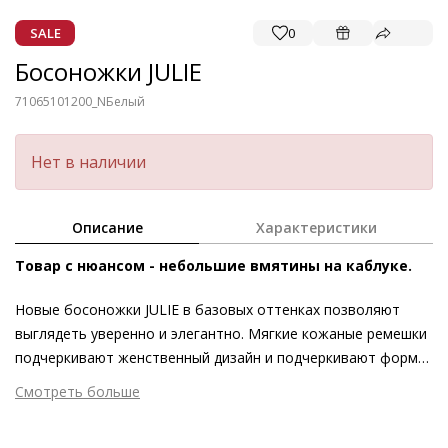
SALE
0
Босоножки JULIE
71065101200_N
Белый
Нет в наличии
Описание
Характеристики
Товар с нюансом - небольшие вмятины на каблуке.
Новые босоножки JULIE в базовых оттенках позволяют
выглядеть уверенно и элегантно. Мягкие кожаные ремешки
подчеркивают женственный дизайн и подчеркивают форму
ноги. Стильный дизайн сочетается с функциональностью:
Смотреть больше
широкий каблук-трапеция обеспечивает комфорт и
Внешний материал
Гладкая кожа
сочетается c квадратной формой мыса. На прогулке с
Внутренний материал
Натуральная кожа