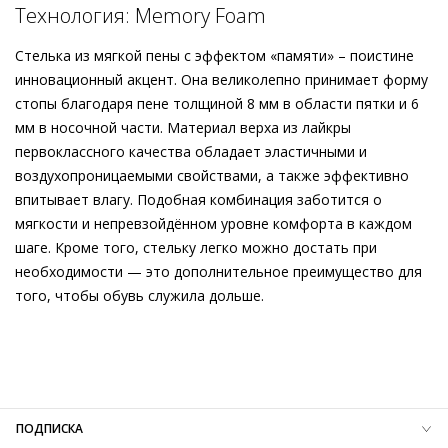
Технология: Memory Foam
Подробнее о сервисе можно узнать на
dolyame.ru
Стелька из мягкой пены с эффектом «памяти» – поистине
инновационный акцент. Она великолепно принимает форму
стопы благодаря пене толщиной 8 мм в области пятки и 6
мм в носочной части. Материал верха из лайкры
первоклассного качества обладает эластичными и
воздухопроницаемыми свойствами, а также эффективно
впитывает влагу. Подобная комбинация заботится о
мягкости и непревзойдённом уровне комфорта в каждом
шаге. Кроме того, стельку легко можно достать при
необходимости — это дополнительное преимущество для
того, чтобы обувь служила дольше.
Внешний материал
Гладкая кожа
Внутренний материал
Натуральная кожа
Материал
Кожа козы, покрытая металлизированной
фольгой; Изысканная кожа ягнёнка первоклассного
качества с матовым финишем
ПОДПИСКА
Материал подошвы
Термопластичный полиуретан (TPU),