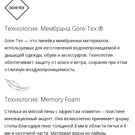
а металлические люверсы выступают в качестве
Подробнее о сервисе можно узнать на
dolyame.ru
эффектного акцента. Эти кеды будут сопровождать вас в
осенние и зимние месяцы в комбинации с повседневным
денимом или в лаконичных образах выходного дня.
Технология: Мембрана Gore-Tex ®
Gore-Tex — это линейка мембранных материалов,
используемых для изготовления водонепроницаемой и
дышащей одежды, обуви и аксессуаров. Технология
обеспечивает защиту от влаги и ветра, сохраняя при этом
отличную воздухопроницаемость.
Технология: Memory Foam
Стелька из мягкой пены с эффектом «памяти» – поистине
инновационный акцент. Она великолепно принимает форму
стопы благодаря пене толщиной 8 мм в области пятки и 6
мм в носочной части. Материал верха из лайкры