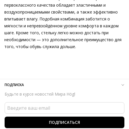
первоклассного качества обладает эластичными и
воздухопроницаемыми свойствами, а также эффективно
впитывает влагу. Подобная комбинация заботится о
мягкости и непревзойдённом уровне комфорта в каждом
шаге. Кроме того, стельку легко можно достать при
необходимости — это дополнительное преимущество для
того, чтобы обувь служила дольше.
Внешний материал
Велюровая кожа
Внутренний материал
Микрофибра с
водонепроницаемой мембраной Gore-tex
Материал
Изысканная кожа ягнёнка первоклассного
качества с матовым финишем; Кожа телёнка с велюровым
ПОДПИСКА
финишем и водоотталкивающей отделкой (Gore-Tex)
Будьте в курсе новостей Мира Högl
Материал подошвы
Термопластичный полиуретан (TPU),
этиленвинилацетат (ЭВА), термопластичная резина (ТПР)
Температурный режим
До -15°C
Высота каблука
30 мм
ПОДПИСАТЬСЯ
Тип каблука
Без каблука