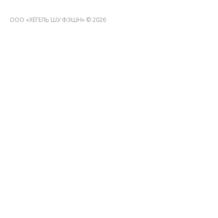
ООО «ХЁГЕЛЬ ШУ ФЭШН» © 2026