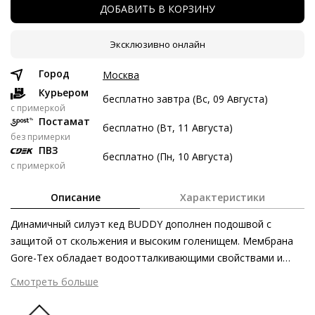
ДОБАВИТЬ В КОРЗИНУ
8 авг
22 авг
5 сен
19 сен
5 747 ₽
5 747 ₽
5 747 ₽
5 749 ₽
Эксклюзивно онлайн
Без переплат
Город
Москва
Курьером
бесплатно завтра (Вс, 09 Августа)
Долями
c примеркой
Постамат
бесплатно (Вт, 11 Августа)
Разделите стоимость покупки
без примерки
Заплатите сейчас только часть, а оставшееся будем
ПВЗ
бесплатно (Пн, 10 Августа)
списывать каждые две недели
с примеркой
Описание
Характеристики
Динамичный силуэт кед BUDDY дополнен подошвой с
защитой от скольжения и высоким голенищем. Мембрана
5 747 ₽ сейчас
Gore-Tex обладает водоотталкивающими свойствами и
Затем по 5 747 ₽ раз в 2 недели
защищает велюровую кожу первоклассного качества в
Смотреть больше
чёрном, коричневом или тёмно-сером оттенке от непогоды.
Шнуровка в тон модели заботится о безупречной посадке,