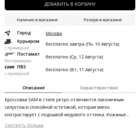
ДОБАВИТЬ В КОРЗИНУ
9 авг
23 авг
6 сен
20 сен
6 497 ₽
6 497 ₽
6 497 ₽
6 499 ₽
Наличие в магазине
Резерв в магазине
Без переплат
Город
Москва
Курьером
бесплатно завтра (Пн, 10 Августа)
Долями
c примеркой
Постамат
бесплатно (Ср, 12 Августа)
Разделите стоимость покупки
без примерки
Заплатите сейчас только часть, а оставшееся будем
ПВЗ
бесплатно (Вт, 11 Августа)
списывать каждые две недели
с примеркой
Описание
Характеристики
Кроссовки SAM в стиле ретро отличаются лаконичным
силуэтом и спокойной эстетикой, которая мягко
6 497 ₽ сейчас
контрастирует с подошвой медового оттенка. Кожаные
Затем по 6 497 ₽ раз в 2 недели
вставки в носочной части и в области пятки подчёркивают
Смотреть больше
элегантность и любовь к деталям, с которой выполнены
Внешний материал
Гладкая кожа
эти чёрные кроссовки. Динамичный силуэт и хлопковая