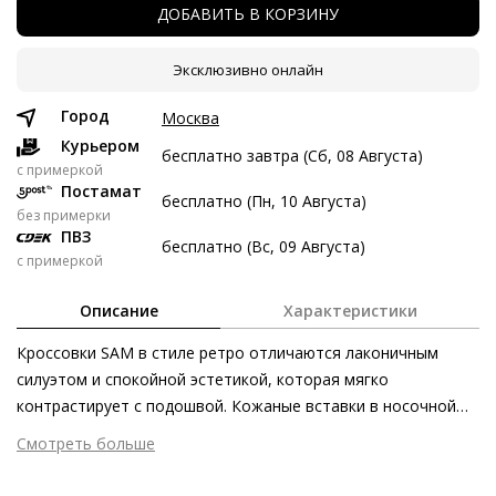
ДОБАВИТЬ В КОРЗИНУ
7 авг
21 авг
4 сен
18 сен
4 547 ₽
4 547 ₽
4 547 ₽
4 549 ₽
Эксклюзивно онлайн
Без переплат
Город
Москва
Курьером
бесплатно завтра (Сб, 08 Августа)
Долями
c примеркой
Постамат
бесплатно (Пн, 10 Августа)
Разделите стоимость покупки
без примерки
Заплатите сейчас только часть, а оставшееся будем
ПВЗ
бесплатно (Вс, 09 Августа)
списывать каждые две недели
с примеркой
Описание
Характеристики
Кроссовки SAM в стиле ретро отличаются лаконичным
силуэтом и спокойной эстетикой, которая мягко
4 547 ₽ сейчас
контрастирует с подошвой. Кожаные вставки в носочной
Затем по 4 547 ₽ раз в 2 недели
части и в области пятки подчёркивают элегантность и
Смотреть больше
любовь к деталям, с которой выполнены эти тёмно-синие
Внешний материал
Гладкая кожа
кроссовки. Динамичный силуэт и хлопковая подкладка