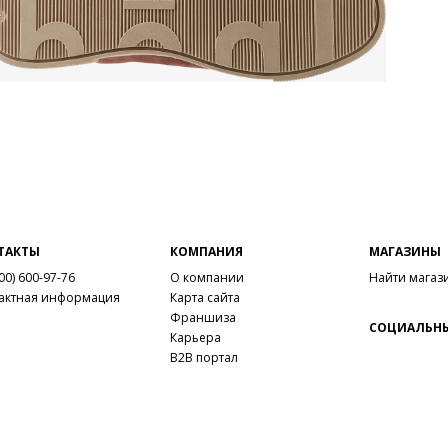
Вну
Мат
Кож
калл
Мат
этил
Выс
Тип
Фор
Вид
ТАКТЫ
КОМПАНИЯ
МАГАЗИНЫ
Заб
00) 600-97-76
О компании
Найти магаз
вкла
актная информация
Карта сайта
Мате
Франшиза
Grou
СОЦИАЛЬНЫ
Карьера
Сез
B2B портал
Стр