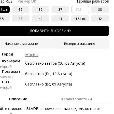
мер RUS
Размер UK
Таблица размеров
тями с Яндекс Сплит
5
1 шт
35
36
37
37,5
38
косрочный Сплит с разбивкой платежей на 2 месяца. Без
тых платежей.
8,5
39
40
41
41,5
1 шт
42
Платёж от 7 247 рублей в месяц
ДОБАВИТЬ В КОРЗИНУ
 247 ₽ сейчас
Наличие в магазине
Резерв в магазине
авг
21 авг
4 сен
18 сен
Город
Москва
247 ₽
7 247 ₽
7 247 ₽
7 249 ₽
Курьером
бесплатно завтра (Сб, 08 Августа)
имеркой
з переплат
Постамат
бесплатно (Пн, 10 Августа)
примерки
ПВЗ
бесплатно (Вс, 09 Августа)
ями
имеркой
делите стоимость покупки
Описание
Характеристики
атите сейчас только часть, а оставшееся будем списывать
ые две недели
йте стильно с BLADE — премиальными кедами, которые