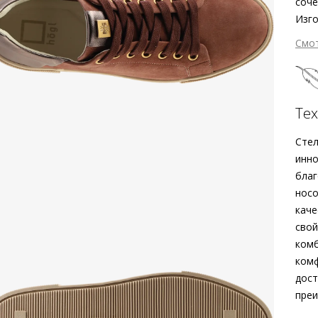
соче
Изго
пудр
Смо
Рифл
диза
З
— пр
благ
Те
сопр
Стел
По
инно
благ
носо
каче
свой
комб
комф
дост
преи
Вне