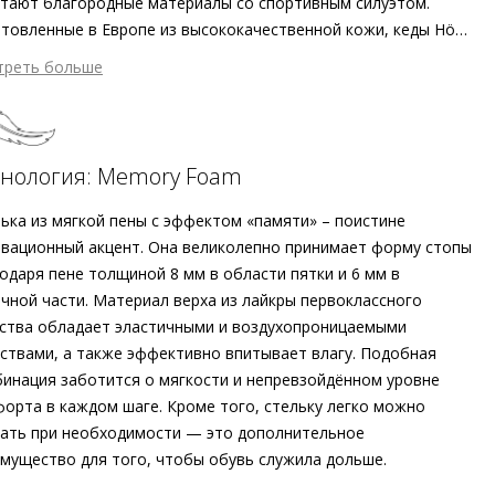
тают благородные материалы со спортивным силуэтом.
товленные в Европе из высококачественной кожи, кеды Högl
ово-розового цвета гарантируют долговечность и комфорт.
треть больше
еная подошва и круглый мыс формируют современный
7 247 ₽ сейчас
йн, равно как и акценты с металлическим блеском. Эти кеды
атем по 7 247 ₽ раз в 2 недели
остой и универсальный вариант для отдыха, который
одаря мягкой пене Memory Foam будет супер-удобно
хнология: Memory Foam
овождать вас в любое время года.
ька из мягкой пены с эффектом «памяти» – поистине
дробнее о сервисе можно узнать на
dolyame.ru
вационный акцент. Она великолепно принимает форму стопы
одаря пене толщиной 8 мм в области пятки и 6 мм в
чной части. Материал верха из лайкры первоклассного
ства обладает эластичными и воздухопроницаемыми
ствами, а также эффективно впитывает влагу. Подобная
инация заботится о мягкости и непревзойдённом уровне
орта в каждом шаге. Кроме того, стельку легко можно
ать при необходимости — это дополнительное
мущество для того, чтобы обувь служила дольше.
шний материал
Велюровая кожа