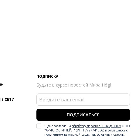
тренний материал
Натуральная кожа
ериал
Кожа козы, покрытая металлизированной фольгой;
а телёнка с велюровым финишем и эффектным
играфическим принтом
ериал подошвы
Термопластичный полиуретан (TPU),
енвинилацетат (ЭВА), термопластичная резина (ТПР)
ота каблука
30 мм
 каблука
Без каблука
ма мыса
Круглый
 застежки
Шнуровка
ПОДПИСКА
ота об окружающей среде
Материалы подкладки и
ин
Будьте в курсе новостей Мира Högl
дных стелек отмечены сертификатами Leather Working Group,
риал верха отмечен золотым сертификатом Leather Working
p
Е СЕТИ
он
Осень/зима
ана изготовления
Венгрия
ПОДПИСАТЬСЯ
Я даю согласие на
обработку персональных данных
ООО
"АРИСТОС РИТЕЙЛ" (ИНН 7727741036) и соглашаюсь с
получением рекламной рассылки
,
условиями оферты
,