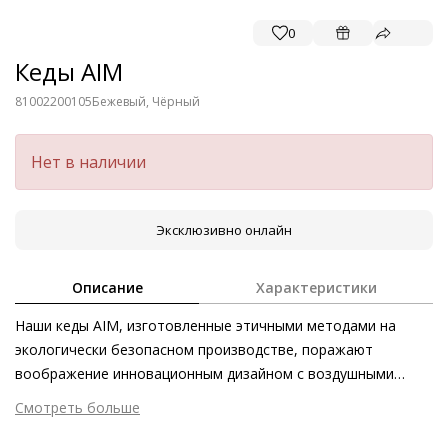
0
Кеды AIM
81002200105
Бежевый, Чёрный
Нет в наличии
Эксклюзивно онлайн
Описание
Характеристики
Наши кеды AIM, изготовленные этичными методами на
экологически безопасном производстве, поражают
воображение инновационным дизайном с воздушными
подошвами и фронтальными молниями, которые
Смотреть больше
гармонично вписываются в лаконичный силуэт модели.
Внешний материал
Гладкая кожа
Динамичность пары подчёркнута визуально массивной, но