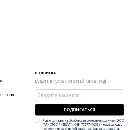
тренний материал
Хлопок
ериал
Крайне мягкая и пластичная кожа наппа
ериал подошвы
Этиленвинилацетат (ЭВА)
пературный режим
до 0°C
ота каблука
30 мм
 каблука
Сплошная платформа
ма мыса
Круглый
 застежки
Шнуровка
ота об окружающей среде
Хлопковая подкладка отмечена
ификатом экологичности OEKO-TEX 100, материал верха
ПОДПИСКА
чен сертификатом Leather Working Group
ин
Будьте в курсе новостей Мира Högl
он
Осень/зима
ана изготовления
Венгрия
бенности
Стелька из инновационной пены с эффектом
Е СЕТИ
яти Memory Foam
ПОДПИСАТЬСЯ
Я даю согласие на
обработку персональных данных
ООО
"АРИСТОС РИТЕЙЛ" (ИНН 7727741036) и соглашаюсь с
получением рекламной рассылки
,
условиями оферты
,