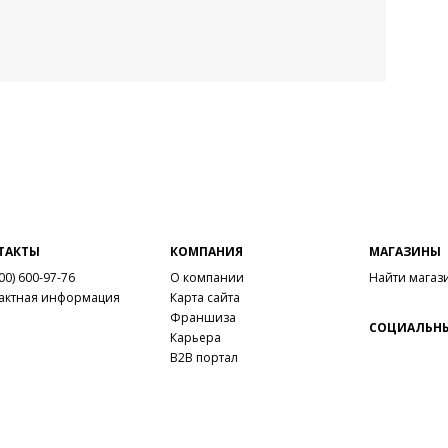
Вну
Мат
Мат
Тем
Выс
Тип
Фор
Вид
Заб
серт
ТАКТЫ
КОМПАНИЯ
МАГАЗИНЫ
отме
00) 600-97-76
О компании
Найти магаз
Сез
актная информация
Карта сайта
Стр
Франшиза
Осо
СОЦИАЛЬНЫ
Карьера
пам
B2B портал