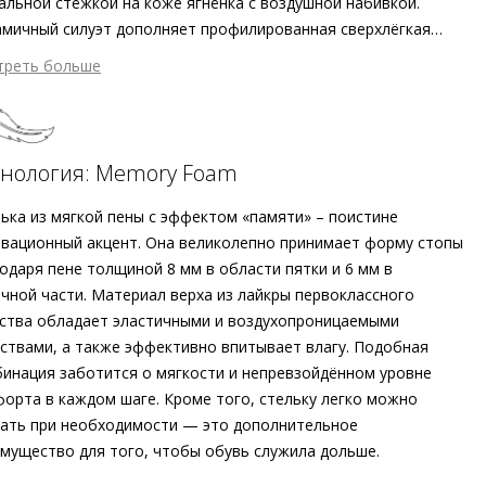
альной стёжкой на коже ягнёнка с воздушной набивкой.
мичный силуэт дополняет профилированная сверхлёгкая
шва, которая не только подчёркивает актуальность модели,
треть больше
акже заботится о практичности и удобстве. Стелька из пены
8 372 ₽ сейчас
фектом «памяти» идеально принимает форму стопы,
атем по 8 372 ₽ раз в 2 недели
печивая оптимальный уровень комфорта. Спортивные
совки Högl легко справятся с насыщенным графиком вне
хнология: Memory Foam
симости от того, отправитесь ли вы на осмотр
опримечательностей или на шопинг.
ька из мягкой пены с эффектом «памяти» – поистине
дробнее о сервисе можно узнать на
dolyame.ru
вационный акцент. Она великолепно принимает форму стопы
одаря пене толщиной 8 мм в области пятки и 6 мм в
чной части. Материал верха из лайкры первоклассного
ства обладает эластичными и воздухопроницаемыми
ствами, а также эффективно впитывает влагу. Подобная
инация заботится о мягкости и непревзойдённом уровне
орта в каждом шаге. Кроме того, стельку легко можно
ать при необходимости — это дополнительное
мущество для того, чтобы обувь служила дольше.
шний материал
Гладкая кожа