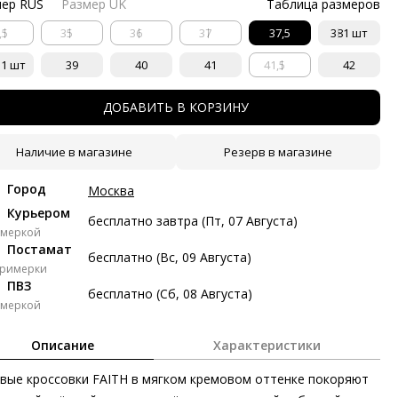
мер RUS
Размер UK
Таблица размеров
тями с Яндекс Сплит
,5
35
36
37
37,5
38
1 шт
косрочный Сплит с разбивкой платежей на 2 месяца. Без
тых платежей.
5
1 шт
39
40
41
41,5
42
Платёж от 8 372 рублей в месяц
ДОБАВИТЬ В КОРЗИНУ
 372 ₽ сейчас
Наличие в магазине
Резерв в магазине
авг
20 авг
3 сен
17 сен
Город
Москва
372 ₽
8 372 ₽
8 372 ₽
8 374 ₽
Курьером
бесплатно завтра (Пт, 07 Августа)
имеркой
з переплат
Постамат
бесплатно (Вс, 09 Августа)
примерки
ПВЗ
бесплатно (Сб, 08 Августа)
ями
имеркой
делите стоимость покупки
Описание
Характеристики
атите сейчас только часть, а оставшееся будем списывать
ые две недели
вые кроссовки FAITH в мягком кремовом оттенке покоряют