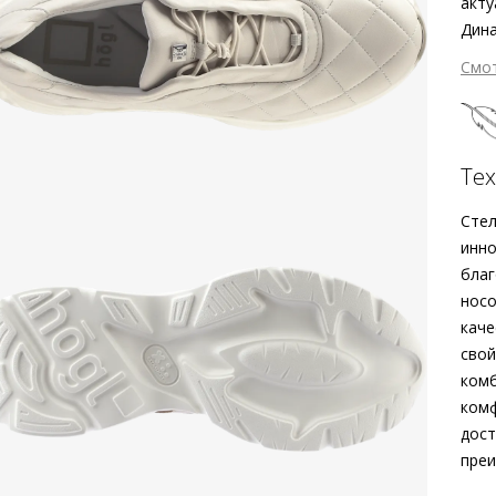
акту
Дина
подо
Смо
но т
с эф
З
обес
крос
Те
зави
дост
Стел
По
инно
благ
носо
каче
свой
комб
комф
дост
преи
Вне