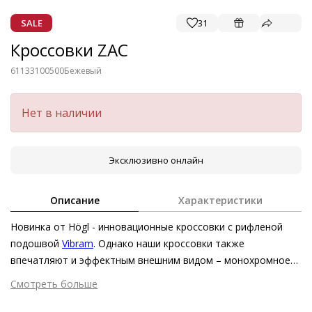
SALE
31
Кроссовки ZAC
61133100500
Бежевый
Нет в наличии
Эксклюзивно онлайн
Описание
Характеристики
Новинка от Högl - инновационные кроссовки с рифленой
подошвой
Vibram
. Однако наши кроссовки также
впечатляют и эффектным внешним видом – монохромное
сочетание козьей кожи с бархатистым финишем и
Смотреть больше
текстильного материала с тиснением под крокодила
Внешний материал
Текстиль
создаёт увлекательную игру текстур и фактур. Каждая пара