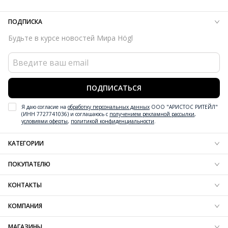
ПОДПИСКА
Будьте в курсе новостей Мира Högl
ПОДПИСАТЬСЯ
Я даю согласие на
обработку персональных данных
ООО "АРИСТОС РИТЕЙЛ"
(ИНН 7727741036) и соглашаюсь с
получением рекламной рассылки
,
условиями оферты
,
политикой конфиденциальности
.
КАТЕГОРИИ
Новинки обуви
ПОКУПАТЕЛЮ
Новинки одежды
Новинки аксессуаров
Блог
КОНТАКТЫ
Обувь
Доставка
Одежда
Резерв
+7 (800) 600-97-76
КОМПАНИЯ
Аксессуары
Оплата
Контактная информация
Вдохновение
Обмен и возврат
О компании
МАГАЗИНЫ