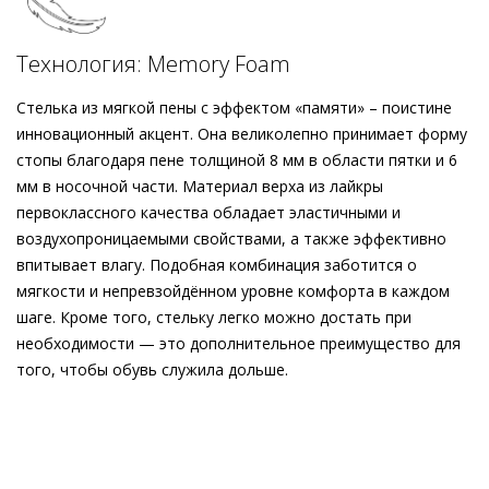
инновационной пены с эффектом «памяти». Эта
женственная пара адаптируется к вашим потребностям,
Технология: Memory Foam
сохраняя максимальный комфорт. Стильные кроссовки,
выдержанные в эстетике ретро, будут сопровождать вас на
Стелька из мягкой пены с эффектом «памяти» – поистине
динамичной прогулке или в поездке по городу.
инновационный акцент. Она великолепно принимает форму
стопы благодаря пене толщиной 8 мм в области пятки и 6
мм в носочной части. Материал верха из лайкры
первоклассного качества обладает эластичными и
воздухопроницаемыми свойствами, а также эффективно
впитывает влагу. Подобная комбинация заботится о
мягкости и непревзойдённом уровне комфорта в каждом
шаге. Кроме того, стельку легко можно достать при
необходимости — это дополнительное преимущество для
того, чтобы обувь служила дольше.
Внешний материал
Гладкая кожа
Внутренний материал
Хлопок
Материал
Крайне мягкая и пластичная кожа
Материал подошвы
Резиновая подошва с защитой от