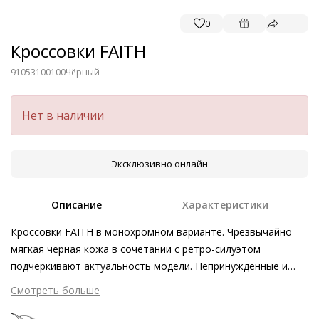
0
Кроссовки FAITH
91053100100
Чёрный
Нет в наличии
Эксклюзивно онлайн
Описание
Характеристики
Кроссовки FAITH в монохромном варианте. Чрезвычайно
мягкая чёрная кожа в сочетании с ретро-силуэтом
подчёркивают актуальность модели. Непринуждённые и
исключительно качественные – кроссовки Högl покоряют
Смотреть больше
высочайшим уровнем комфорта, возможным благодаря
мягкой хлопковой подкладке и съёмным стелькам из