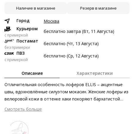
Наличие в магазине
Резерв в магазине
10 авг
24 авг
7 сен
21 сен
6 747 ₽
6 747 ₽
6 747 ₽
6 749 ₽
Город
Москва
Без переплат
Курьером
бесплатно завтра (Вт, 11 Августа)
c примеркой
Постамат
бесплатно (Чт, 13 Августа)
Долями
без примерки
ПВЗ
Разделите стоимость покупки
бесплатно (Ср, 12 Августа)
с примеркой
Заплатите сейчас только часть, а оставшееся будем
списывать каждые две недели
Описание
Характеристики
Отличительная особенность лоферов ELLIS – акцентные
швы, вдохновлённые силуэтом мокасин. Женские лоферы из
велюровой кожи в оттенке хаки покоряют бархатистой
6 747 ₽ сейчас
текстурой и качеством используемых материалов. Лоферы
Смотреть больше
Затем по 6 747 ₽ раз в 2 недели
на каблуке, изготовленные этичными методами на
экологически безопасном производстве, оснащены
невероятно мягкой кожаной подкладкой и чрезвычайно