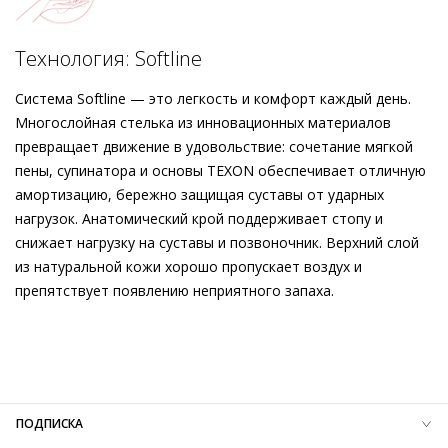
комфортной стелькой с технологией Softline от Högl.
Элегантным штрихом служит пряжка в форме трензеля.
Подробнее о сервисе можно узнать на
dolyame.ru
Модель будет красиво сочетаться с пончо
MILA
.
Технология: Softline
Система Softline — это легкость и комфорт каждый день.
Многослойная стелька из инновационных материалов
превращает движение в удовольствие: сочетание мягкой
пены, супинатора и основы TEXON обеспечивает отличную
амортизацию, бережно защищая суставы от ударных
нагрузок. Анатомический крой поддерживает стопу и
снижает нагрузку на суставы и позвоночник. Верхний слой
из натуральной кожи хорошо пропускает воздух и
препятствует появлению неприятного запаха.
Внешний материал
Велюровая кожа
Внутренний материал
Натуральная кожа
Материал
Телячья кожа с велюровым финишем и
эффектным каллиграфическим принтом
Материал подошвы
Этиленвинилацетат (ЭВА)
ПОДПИСКА
Высота каблука
25 мм