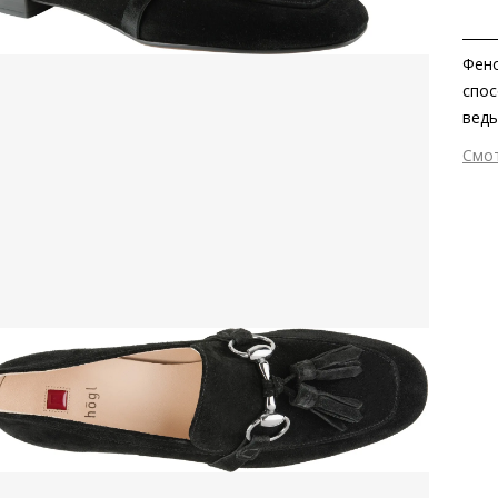
Фено
спос
ведь
эта 
Смо
Вне
Вну
Мат
Мат
Выс
Тип
Фор
Вид
Заб
вкла
подо
Сез