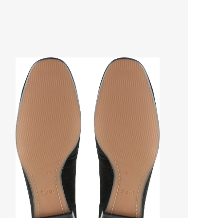
Стр
Осо