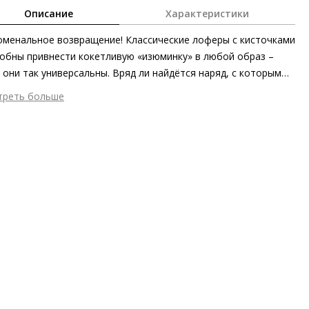
Описание
Характеристики
менальное возвращение! Классические лоферы с кисточками
обны привнести кокетливую «изюминку» в любой образ –
 они так универсальны. Вряд ли найдётся наряд, с которым
модель из элегантной велюровой кожи не будет сочетаться.
треть больше
шний материал
Велюровая кожа
тренний материал
Натуральная кожа
ериал
Велюровая кожа телёнка с вельветовым финишем
ериал подошвы
Синтетический полимер
ота каблука
15 мм
 каблука
Блочный каблук
ма мыса
Заострённый
 застежки
Без застёжки
ота об окружающей среде
Материалы верха, подкладки и
дных стелек отмечены сертификатами Leather Working Group,
шва из частично переработанных материалов
он
Осень/зима