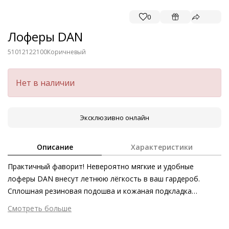
0
Лоферы DAN
51012122100
Коричневый
Нет в наличии
Эксклюзивно онлайн
Описание
Характеристики
Практичный фаворит! Невероятно мягкие и удобные
лоферы DAN внесут летнюю лёгкость в ваш гардероб.
Сплошная резиновая подошва и кожаная подкладка
позаботятся о комфорте в течение всего дня. Велюровая
Смотреть больше
кожа мягко принимает форму стопы и превращает
Внешний материал
Велюровая кожа
лаконичные повседневные лоферы в абсолютное