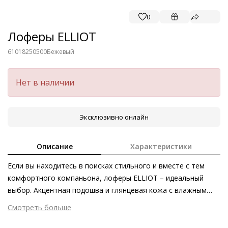
0
Лоферы ELLIOT
61018250500
Бежевый
Нет в наличии
Эксклюзивно онлайн
Описание
Характеристики
Если вы находитесь в поисках стильного и вместе с тем
комфортного компаньона, лоферы ELLIOT – идеальный
выбор. Акцентная подошва и глянцевая кожа с влажным
финишем дополняют и без того выразительный дизайн
Смотреть больше
модели. Плоская декоративная цепь служит женственной
Внешний материал
Лаковая кожа
деталью в маскулинном силуэте. Благодаря такому