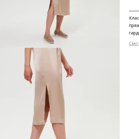
Клас
пряж
гард
поза
Смо
полу
Вне
прои
Вну
лако
Мат
абс
сло
Мат
Выс
Тип
Фор
Вид
Заб
вкла
Стр