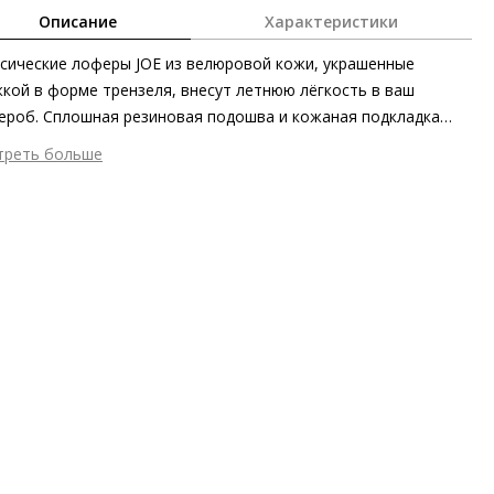
Описание
Характеристики
сические лоферы JOE из велюровой кожи, украшенные
кой в форме трензеля, внесут летнюю лёгкость в ваш
ероб. Сплошная резиновая подошва и кожаная подкладка
ботятся о комфорте в течение всего дня. Велюровая кожа,
треть больше
ченная этичными методами на экологически безопасном
шний материал
Велюровая кожа
зводстве, мягко принимает форму стопы и превращает
тренний материал
Натуральная кожа
ничные повседневные лоферы бежевых и синих оттенков в
ериал
Кожа телёнка с мягко отполированным зернистым
олютное торжество комфорта.
ем
ериал подошвы
Резина
ота каблука
20 мм
 каблука
Без каблука
ма мыса
Круглый
 застежки
Без застёжки
ота об окружающей среде
Материалы верха, подкладки и
дных стелек отмечены сертификатами Leather Working Group
ана изготовления
Индия