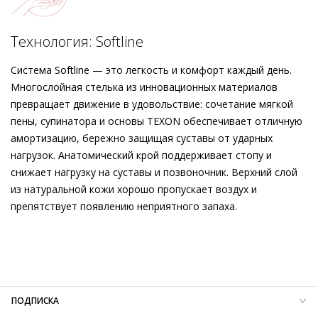
мастерством ручной работы – всё, чтобы радовать вас
долгие годы. Выбирая женственные лоферы, вы выбираете
Подробнее о сервисе можно узнать на
dolyame.ru
элегантного и надёжного спутника повседневности.
Технология: Softline
Система Softline — это легкость и комфорт каждый день.
Многослойная стелька из инновационных материалов
превращает движение в удовольствие: сочетание мягкой
пены, супинатора и основы TEXON обеспечивает отличную
амортизацию, бережно защищая суставы от ударных
нагрузок. Анатомический крой поддерживает стопу и
снижает нагрузку на суставы и позвоночник. Верхний слой
из натуральной кожи хорошо пропускает воздух и
препятствует появлению неприятного запаха.
Внешний материал
Гладкая кожа
Внутренний материал
Натуральная кожа
Материал
Изысканная кожа ягнёнка первоклассного
качества с матовым финишем
Материал подошвы
Резиновая подошва с защитой от
ПОДПИСКА
скольжения